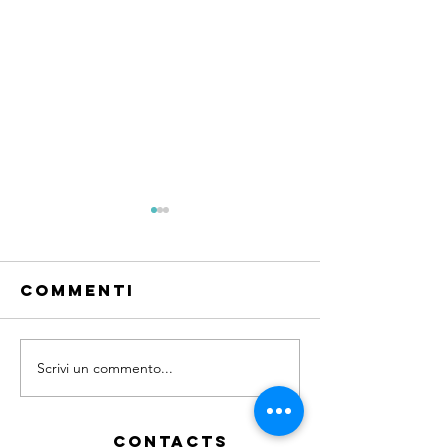
Commenti
Il Kites
IL WINGSURF
Scrivi un commento...
Contacts