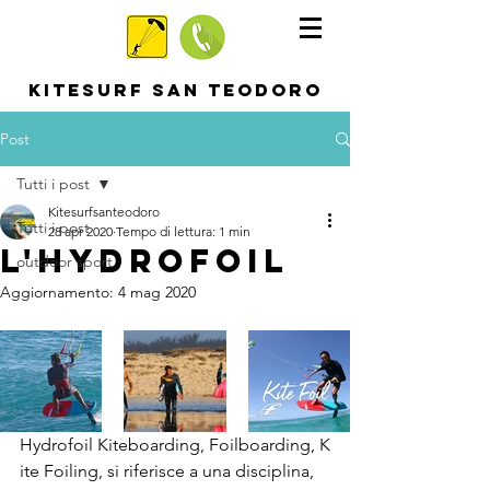
KITESURF SAN TEODORO
Post
Tutti i post
Kitesurfsanteodoro
Tutti i post
28 apr 2020
Tempo di lettura: 1 min
L'Hydrofoil
outdoor sport
Aggiornamento:
4 mag 2020
Hydrofoil Kiteboarding, Foilboarding, K
ite Foiling, si riferisce a una disciplina, 