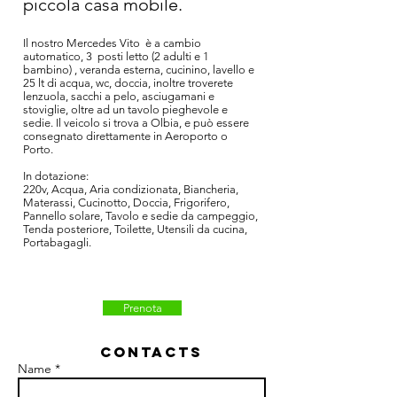
piccola casa mobile.
Il nostro Mercedes Vito è a cambio
automatico, 3 posti letto (2 adulti e 1
bambino) , veranda esterna, cucinino, lavello e
25 lt di acqua, wc, doccia, inoltre troverete
lenzuola, sacchi a pelo, asciugamani e
stoviglie, oltre ad un tavolo pieghevole e
sedie. Il veicolo si trova a Olbia, e può essere
consegnato direttamente in Aeroporto o
Porto.
In dotazione:
220v, Acqua, Aria condizionata, Biancheria,
Materassi, Cucinotto, Doccia, Frigorifero,
Pannello solare, Tavolo e sedie da campeggio,
Tenda posteriore, Toilette, Utensili da cucina,
Portabagagli.
Prenota
Contacts
Name *